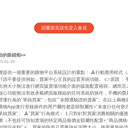
回覆留言請先登入會員
動的眼鏡蝦🍬
25-01-25
費提供一個重要的購物平台系統設計的重點： 🔺行動應用程式（A
計請不要提供例如：賣家中心主頁的設置系統功能。 👉原因 ：
比例大小無法進行網頁版賣場功能介面的版面配置相容。總而言之
核心功能無法有效承載網頁板模組的任何系統的操作，手機的螢
營運行為的"單純買家"；包括""未開通驗證的賣家"。在以上兩種
購物App進行登錄操作的用戶屬性都是歸類屬性="未進行任何形
單純買家"。 🔺"買家"行為模式： 1.只對針對買家消費相關的
價（不包括可預知賣場的特定商品報價金額屬性配置< "商品價格
動預設金額" > 。買家的版面只需要強化字體大小、版面更新的