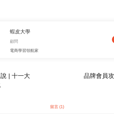
蝦皮大學
顧問
電商學習領航家
 | 十一大
品牌會員攻
戰
留言 (
1
)