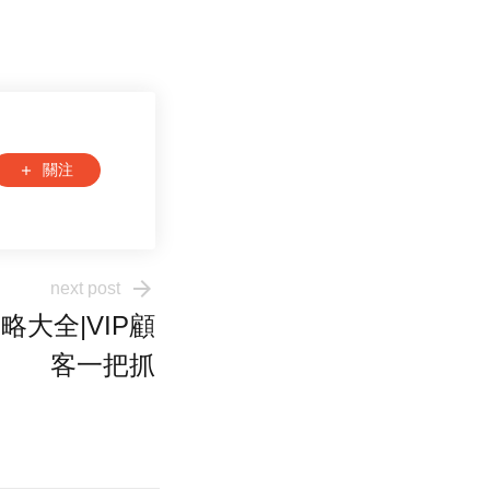
關注
add
arrow_forward
next post
略大全|VIP顧
客一把抓