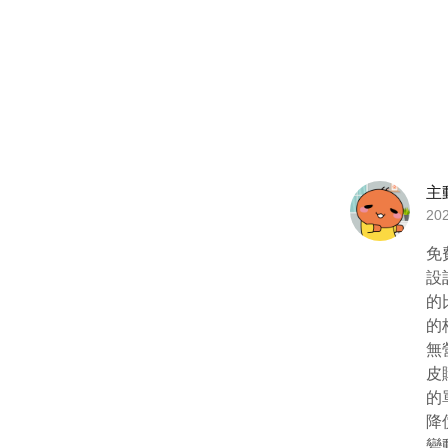
主
20
免
設
的
的
無
皮
的
降
變