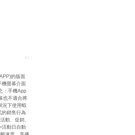
#
1
PP)的版面
手機螢幕介面
：手機App
幕也不適合將
狀況下使用蝦
式的銷售行為
優惠活動、促銷、
=活動日自動
流暢速度、直播