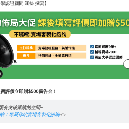
學認證顧問 涵捺 撰寫】
留評價立即贈$500廣告金！
場有突破業績的空間~
唆！專屬你的賣場客製化諮詢
👈