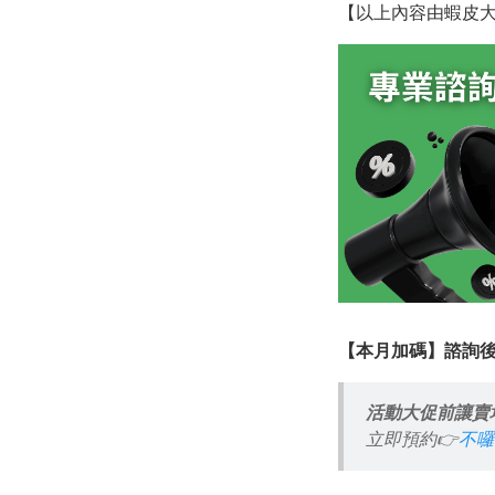
【以上內容由蝦皮大
【本月加碼】諮詢後
活動大促前讓賣
立即預約👉
不囉