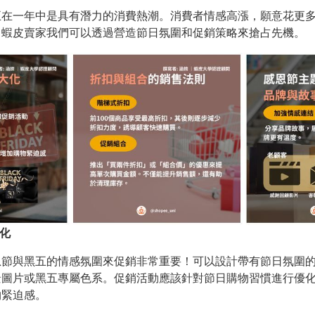
五在一年中是具有潛力的消費熱潮。消費者情感高漲，願意花更
。蝦皮賣家我們可以透過營造節日氛圍和促銷策略來搶占先機。
大化
恩節與黑五的情感氛圍來促銷非常重要！可以設計帶有節日氛圍
景圖片或黑五專屬色系。促銷活動應該針對節日購物習慣進行優
物緊迫感。