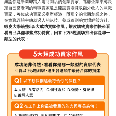
無論你是畢業即踏入電商開店的創業賣家、逃離企業束縛決
定自己當老闆的轉職賣家還是開設賣場賺取額外收入的兼職
賣家，每位成功賣家必定歷經過一段艱辛的電商創業之路，
在實戰經驗中練就過人的絕技、養成獨到的賣場經營方針。
蝦皮大學統整出5大成功賣家作風，蝦皮購物賣家們快來看
看自己具備哪些成功特質，回答下方5題測驗找出你是哪一
類型的代表：