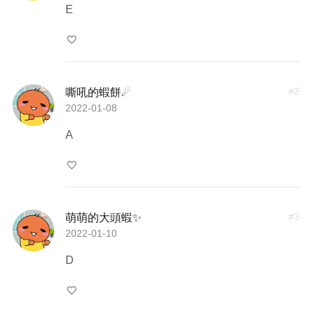
E
favorite_border
#
2
嘶吼的蝦餅☄
2022-01-08
A
favorite_border
#
3
萌萌的大頭蝦✨
2022-01-10
D
favorite_border