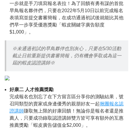
一步就是手刀填寫報名表拉！為了回饋有勇有謀的首批
早鳥報名夥伴們，只要在2022年5月10日以前完成報名
表填寫並提交書審簡報，在成功通過初試後就能比其他
們早一步享受優惠獎勵「蝦皮關鍵字廣告額度
$1,000」。
※未通過初試的早鳥夥伴也別灰心，只要在5/30活動
截止日前重新提供書審簡報，仍有機會爭取成為這一
屆的蝦皮認證講師※
好康二 人才推薦獎勵
完成報名也別忘了在下方留言區分享你的測驗結果，號
召同類型的賣家或身邊優秀的親朋好友一起
揪團報名認
證講師
賺取無上限的好康回饋！無論你是報名者還是推
薦人，只要成功錄取認證講師雙方皆可享有額外的互惠
推薦獎勵「蝦皮廣告儲值金$2,000」。