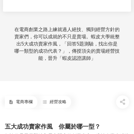
在電商創業之路上練就過人絕技、獨到經營方針的
賣家們，你可以成就的不只是賣場。蝦皮大學統整
出5大成功賣家作風，「回答5題測驗，找出你是
哪一類型的成功代表？」，傳授頂尖的賣場經營技
能，晉升「蝦皮認證講師」
電商專欄
經營攻略
description
format_list_bulleted
五大成功賣家作風 你屬於哪一型？