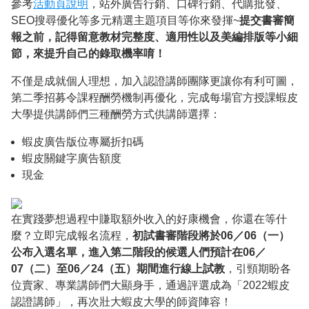
參考
活動頁說明
，站外廣告行銷、口碑行銷、代購批發、
SEO搜尋優化等多元精選主題項目等你來發揮~
提交書審簡
報之前，記得留意教材完整度、適用性以及美編排版等小細
節，來提升自己的錄取機率唷！
不僅是成就個人理想，加入認證講師團隊更讓你有利可圖，
第二季招募令課程酬勞機制再優化，完成每場官方授課蝦皮
大學提供講師們三種酬勞方式供講師選擇：
蝦皮廣告版位專屬折扣碼
蝦皮關鍵字廣告額度
現金
在實踐夢想過程中賺取額外收入的好康機會，你還在等什
麼？立即完成報名流程，
初試書審階段將於06／06（一）
公布入選名單，進入第二階段的候選人們預計在06／
07（二）至06／24（五）期間進行線上試教
，引頸期盼各
位賣家、專業講師們大顯身手，通過評選成為「2022蝦皮
認證講師」，再次壯大蝦皮大學的師資陣容！