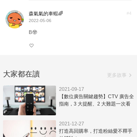
#
4
森氣氣的車蝦🌈
2022-05-06
B🤓
favorite_border
大家都在讀
chevron_right
更多故事
2021-09-17
【數位廣告關鍵趨勢】CTV 廣告全
指南，3 大提醒、2 大難題一次看
2021-12-27
打造高回購率，打造粉絲愛不釋手