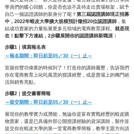
學員們的暖心回饋，你是否也迫不及待走出賣場框架，賦予
自己一個認證講師的新身分了呢？
第三屆認證講師現正招募
中，2022年蝦皮大學擴大規模預計徵招20位認證講師
，集
結成功賣家的力量拓展更多元領域的電商教育課程。
就是現
在！點擊下方連結，2步驟展開你的認證講師新職涯：
步驟1｜填寫報名表
～報名期間：即日起至05／30（一）止～
宣揚你豐功偉業的時候到了！打造你的講師履歷，告訴我們
你在電商教育上叱吒風雲的授課經歷，或是賣場上的獨門絕
活與銷售亮點。
步驟2｜提交書審簡報
～提交期間：即日起至05／30（一）止～
展現你的教學實力或潛能，無論你是富有實戰經歷的蝦皮購
物賣家，還是已具備外部公開授課經驗的資深講師，製作並
提交你在蝦皮大學的第一堂電商教學簡報，教學主題方向請