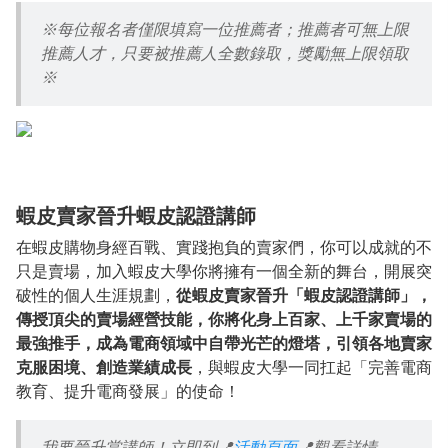
※每位報名者僅限填寫一位推薦者；推薦者可無上限
推薦人才，只要被推薦人全數錄取，獎勵無上限領取
※
蝦皮賣家晉升蝦皮認證講師
在蝦皮購物身經百戰、實踐抱負的賣家們，你可以成就的不
只是賣場，加入蝦皮大學你將擁有一個全新的舞台，開展突
破性的個人生涯規劃，
從蝦皮賣家晉升「蝦皮認證講師」，
傳授頂尖的賣場經營技能，你將化身上百家、上千家賣場的
最強推手，成為電商領域中自帶光芒的燈塔，引領各地賣家
克服困境、創造業績成長
，
與蝦皮大學一同扛起「完善電商
教育、提升電商發展」的使命！
我要晉升當講師！立即到
📍
活動頁面
📍
觀看詳情