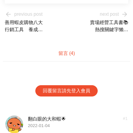
arrow_back
arrow_forward
previous post
next post
善用蝦皮購物八大
賣場經營工具書📚
行銷工具 養成賣
熱搜關鍵字懶人
場回購粉絲
包！
留言 (
4
)
回覆留言請先登入會員
#
1
翻白眼的大和蝦🌟
2022-01-04