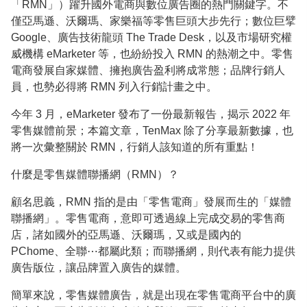
「RMN」）躍升國外電商與數位廣告圈的熱門關鍵字。不
僅亞馬遜、沃爾瑪、家樂福等零售巨頭大步先行；數位巨擘
Google、廣告技術龍頭 The Trade Desk，以及市場研究權
威機構 eMarketer 等，也紛紛投入 RMN 的熱潮之中。零售
電商發展自家媒體、擁抱廣告盈利將成常態；品牌行銷人
員，也勢必得將 RMN 列入行銷計畫之中。
今年 3 月，eMarketer 發布了一份最新報告，揭示 2022 年
零售媒體前景；本篇文章，TenMax 除了分享最新數據，也
將一次彙整關於 RMN，行銷人該知道的所有重點！
什麼是零售媒體聯播網（RMN）？
顧名思義，RMN 指的是由「零售電商」發展而生的「媒體
聯播網」。零售電商，意即可透過線上完成交易的零售商
店，諸如國外的亞馬遜、沃爾瑪，又或是國內的
PChome、全聯⋯都屬此類；而聯播網，則代表有能力提供
廣告版位，讓品牌置入廣告的媒體。
簡單來說，零售媒體廣告，就是出現在零售電商平台中的廣