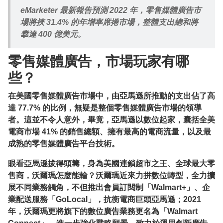
eMarketer 最新報告預測 2022 年，零售媒體廣告市
場將挾 31.4% 的年增率席捲市場，整體支出總和將
攀達 400 億美元。
零售媒體廣告，市場玩家有哪
些？
在美國零售媒體廣告市場中，由亞馬遜所推動的支出佔了高
達 77.7% 的比例，無疑是整個零售媒體廣告市場的領導
者。這並不令人意外，畢竟，亞馬遜以數位起家，囊括全美
電商市場 41% 的銷售總額、擁有最高的電商流量，以及最
成熟的零售媒體廣告平台技術。
眼看亞馬遜拔得頭籌，身為美國連鎖超市之王、全球最大零
售商，沃爾瑪怎麼能輸？沃爾瑪近來力拼數位轉型，全力擴
展不同業務觸角，不但推出會員訂閱制「Walmart+」、企
業配送服務「GoLocal」，抗衡電商巨頭亞馬遜；2021
年，沃爾瑪更將旗下的數位廣告業務更名為「Walmart