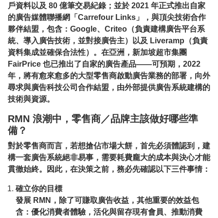
戶資料以及 80 億筆交易紀錄；並於 2021 年正式推出自家
的廣告媒體聯播網「Carrefour Links」，與頂尖技術合作
夥伴結盟，包含：Google、Criteo（負責建構廣告平台系
統、導入廣告技術，並對接廣告主）以及 Liveramp（負責
資料集成並確保合法性）。在亞洲，新加坡超市集團
FairPrice 也已推出了自家的廣告產品——可預期，2022
年，將有愈來愈多的大型零售商啟動廣告業務的部署，向外
尋求與廣告科技公司合作結盟，由外部提供廣告系統建構的
技術與資源。
RMN 浪潮中，零售商／品牌主該做好哪些準
備？
對於零售商而言，若想搶佔市場大餅，首先必須體認到，建
構一套廣告系統絕非易事，需要耗費龐大的成本與決心才能
貫徹始終。因此，在決策之前，務必先確認以下三件事情：
確立你的目標
發展 RMN，除了可賺取廣告收益，其他重要的效益包
含：優化消費者體驗，活化與留存現有會員、推動消費