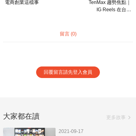
力，善用數據創造價值，幫助
電商創業這檔事
TenMax 趨勢焦點｜
企業走向數位行銷創新。
IG Reels 在台上
線！官方推廣告變
現、調整演算法鼓
勵原創內容。
留言 (
0
)
回覆留言請先登入會員
大家都在讀
chevron_right
更多故事
2021-09-17