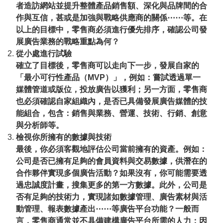
者造訪網站並提升整體產品銷售額、深化與品牌間的合
作與互信，甚或是加強與戰略供應商的關係⋯⋯等。在
以上的目標中，零售商必須進行優先排序，確認公司發
展廣告業務的戰略重點為何？
從小處進行試驗
確立了目標後，零售商可以走向下一步，發展自家的
「最小可行性產品（MVP）」，例如：嘗試透過單一
媒體管道或版位，投放廣告以獲利；另一方面，零售商
也必須確認自家組織內，是否已具備發展廣告媒體的技
能組合，包含：銷售與業務、營運、技術、行銷、創意
與分析師等。
檢視你所擁有的數據與技術
最後，你必須客觀地評估公司當前擁有的資產。例如：
公司是否已擁有足夠的會員資料與交易數據，供潛在的
合作夥伴實現多個廣告活動？如果沒有，你可能需要透
過忠誠度計畫，搜集更多的第一方數據。此外，公司是
否有足夠的技術力，實現諸如數據管理、廣告素材與活
動管理、報表數據產出⋯⋯等廣告平台功能？一般而
言，零售商通常並不具備建構廣告平台所需的人力；因