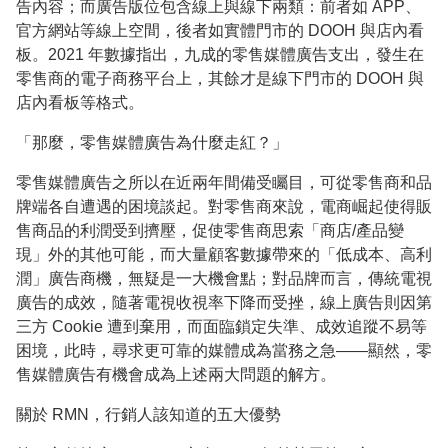
告內容；而廣告版位包含線上與線下兩類：前者如 APP、
官方網站等線上空間，後者如實體門市的 DOOH 與店內看
板。2021 年數據指出，九成的零售媒體廣告支出，發生在
零售商的電子商務平台上，其餘才是線下門市的 DOOH 與
店內看板等格式。
「那麼，零售媒體廣告為什麼走紅？」
零售媒體廣告之所以在近兩年間備受矚目，可從零售商和品
牌端各自遭遇的困境談起。對零售商來說，電商崛起使得販
售商品的利潤受到擠壓，促使零售商思索「商店/產品變
現」外的其他可能，而大量顧客數據帶來的「低成本、高利
潤」廣告商機，無疑是一大機會點；對品牌而言，傳統電視
廣告的成效，隨著電視收視率下降而受挫，線上廣告則因第
三方 Cookie 遭到棄用，而面臨鎖定失準、成效追蹤不易等
困境，此時，尋求更可靠的媒體成為當務之急——顯然，零
售媒體廣告有機會成為上述兩大問題的解方。
關於 RMN，行銷人該知道的五大優勢