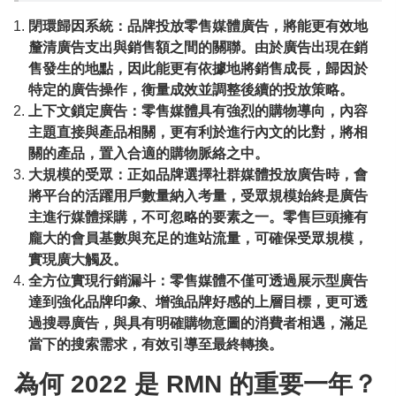
閉環歸因系統：品牌投放零售媒體廣告，將能更有效地
釐清廣告支出與銷售額之間的關聯。由於廣告出現在銷
售發生的地點，因此能更有依據地將銷售成長，歸因於
特定的廣告操作，衡量成效並調整後續的投放策略。
上下文鎖定廣告：零售媒體具有強烈的購物導向，內容
主題直接與產品相關，更有利於進行內文的比對，將相
關的產品，置入合適的購物脈絡之中。
大規模的受眾：正如品牌選擇社群媒體投放廣告時，會
將平台的活躍用戶數量納入考量，受眾規模始終是廣告
主進行媒體採購，不可忽略的要素之一。零售巨頭擁有
龐大的會員基數與充足的進站流量，可確保受眾規模，
實現廣大觸及。
全方位實現行銷漏斗：零售媒體不僅可透過展示型廣告
達到強化品牌印象、增強品牌好感的上層目標，更可透
過搜尋廣告，與具有明確購物意圖的消費者相遇，滿足
當下的搜索需求，有效引導至最終轉換。
為何 2022 是 RMN 的重要一年？