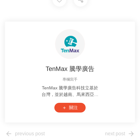
TenMax 騰學廣告
專欄寫手
TenMax 騰學廣告科技立基於
台灣，並於越南、馬來西亞設
有據點。我們專注於數位廣告
技術的自主研發與行銷應用，
關注
add
擁有豐富的數位廣告實戰經
驗，擅長洞悉當前數位行銷趨
勢，以及東南亞產業動態，期
arrow_back
arrow_forward
previous post
next post
許透過不斷厚植專業與技術