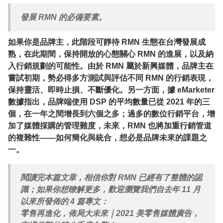
發展 RMN 的必備要素。
如果你是品牌主，此階段可靜待 RMN 生態在台灣發展成
熟，在此期間，保持開放的心態關心 RMN 的進展，以及納
入行銷規劃的可能性。由於 RMN 屬於新興媒體，品牌主在
嘗試初期，勢必得多方測試與評估不同 RMN 的行銷表現，
保持靈活、即時止損、不斷優化。另一方面，據 eMarketer
數據指出，品牌端使用 DSP 的平均數量已從 2021 年的三
個，在一年之間增長到六個之多；過多的數位行銷平台，增
加了媒體採購的管理難度，未來，RMN 也將加重行銷管道
的複雜性——如何簡化與統合，想必是品牌未來的課題之
一。
閱讀完本篇文章，相信你對 RMN 已經有了整體的認
識；如果你想暸解更多，歡迎瀏覽我們自去年 11 月
以來所發佈的 4 篇專文：
零售再進化，佈局大未來｜2021 美零售媒體廣告，