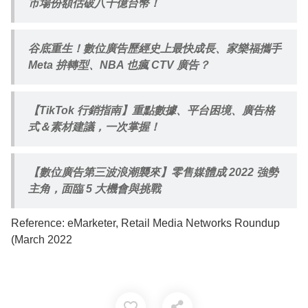
市場份額估破八千億台幣！
谷底重生！數位廣告歷經史上最快成長、家樂福攜手
Meta 拚轉型、NBA 也瘋 CTV 廣告？
【TikTok 行銷指南】重點數據、平台困境、廣告格
式＆素材建議，一次掌握！
【數位廣告第三波浪潮襲來】零售媒體成 2022 強勢
主角，面臨 5 大機會與挑戰
Reference: eMarketer, Retail Media Networks Roundup
(March 2022
favorite_border