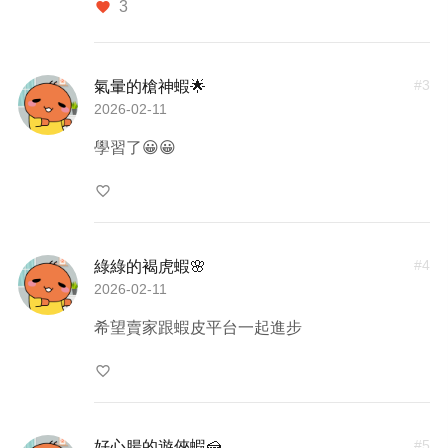
3
favorite
#
3
氣暈的槍神蝦🌟
2026-02-11
學習了😀😀
favorite_border
#
4
綠綠的褐虎蝦🌸
2026-02-11
希望賣家跟蝦皮平台一起進步
favorite_border
#
5
好心腸的遊俠蝦🍰