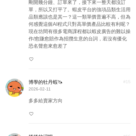
剛開幾分鐘、訂單來了，接下來一整天都沒訂
單，所以又打平了。蝦皮平台的強項品類生活用
品類應該也是其一？這一類單價普遍不高，但為
何感覺這個AI程式只對高單價產品比較有利呢？
現在坊間有很多電商課程都以蝦皮廣告的難以操
作/愈賺愈賠作為招攬生意的台詞，若沒有優化
恐名聲愈來愈差了
favorite_border
#
15
博學的牡丹蝦🦄
2026-02-11
多多給賣家方向
favorite_border