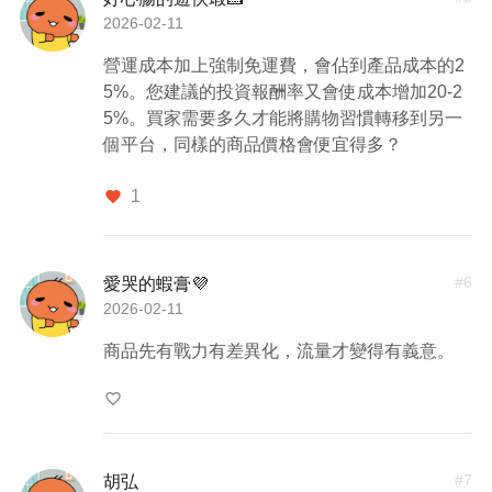
2026-02-11
營運成本加上強制免運費，會佔到產品成本的2
5%。您建議的投資報酬率又會使成本增加20-2
5%。買家需要多久才能將購物習慣轉移到另一
個平台，同樣的商品價格會便宜得多？
1
favorite
#
6
愛哭的蝦膏💜
2026-02-11
商品先有戰力有差異化，流量才變得有義意。
favorite_border
#
7
胡弘