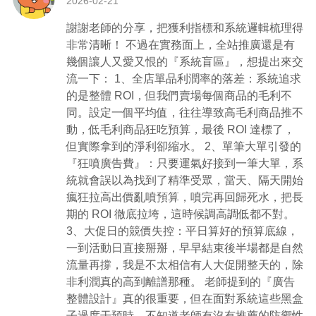
2026-02-21
謝謝老師的分享，把獲利指標和系統邏輯梳理得
非常清晰！ 不過在實務面上，全站推廣還是有
幾個讓人又愛又恨的『系統盲區』，想提出來交
流一下： 1、全店單品利潤率的落差：系統追求
的是整體 ROI，但我們賣場每個商品的毛利不
同。設定一個平均值，往往導致高毛利商品推不
動，低毛利商品狂吃預算，最後 ROI 達標了，
但實際拿到的淨利卻縮水。 2、單筆大單引發的
『狂噴廣告費』：只要運氣好接到一筆大單，系
統就會誤以為找到了精準受眾，當天、隔天開始
瘋狂拉高出價亂噴預算，噴完再回歸死水，把長
期的 ROI 徹底拉垮，這時候調高調低都不對。
3、大促日的競價失控：平日算好的預算底線，
一到活動日直接掰掰，早早結束後半場都是自然
流量再撐，我是不太相信有人大促開整天的，除
非利潤真的高到離譜那種。 老師提到的『廣告
整體設計』真的很重要，但在面對系統這些黑盒
子過度干預時，不知道老師有沒有推薦的防禦性