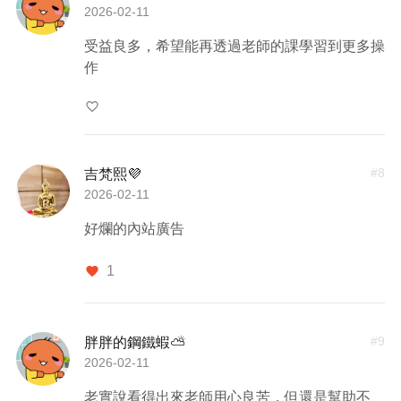
2026-02-11
受益良多，希望能再透過老師的課學習到更多操
作
favorite_border
#
8
吉梵熙💜
2026-02-11
好爛的內站廣告
1
favorite
#
9
胖胖的鋼鐵蝦⛅
2026-02-11
老實說看得出來老師用心良苦，但還是幫助不