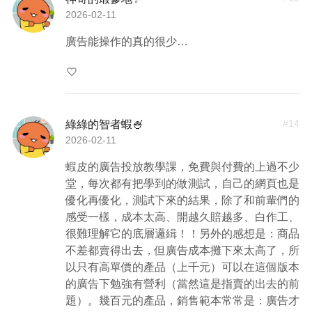
2026-02-11
廣告能操作的真的很少…
favorite_border
#
14
綠綠的智者蝦🍧
2026-02-11
蝦皮的廣告投放教學課，免費與付費的上過不少
堂，每次都有把學到的做測試，自己的網頁也是
優化再優化，測試下來的結果，除了和前輩們的
感受一樣，成本太高、開越久賠越多、白作工、
很難理解它的底層邏緝！！另外的感想是：商品
不差都賣得出去，但廣告成本攤下來太高了，所
以只有高單價的產品（上千元）可以在這個版本
的廣告下勉強有營利（當然這是指賣的出去的前
題）。幾百元的產品，銷售範本常常是：廣告才