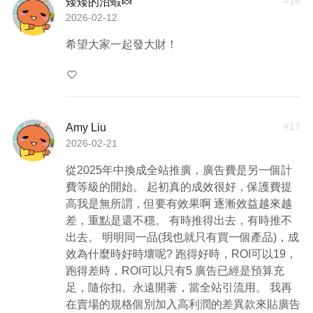
#
16
矮矮的沼蝦🍬
2026-02-12
希望大家一起發大財！
favorite_border
#
17
Amy Liu
2026-02-21
從2025年中換成全站推廣，廣告費是另一個計
費等級的開始。 起初真的成效很好，保護費提
高我是無所謂，但要有效果啊 逐漸效益越來越
差，重點是還不穩。 有時推得出去，有時推不
出去。 明明同一品(我也就只有買一個產品)，成
效為什麼時好時壞呢? 跑得好時，ROI可以19，
跑得差時，ROI可以只有5 廣告已經是預算充
足，隨你扣。永遠開著，當全站引流用。 我再
在賣場的規格個別加入高利潤的差異款來貼廣告