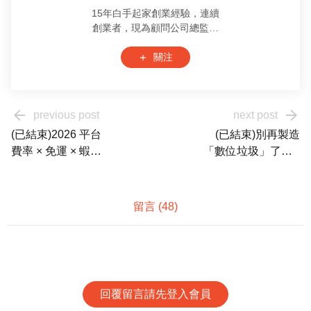
15年白手起家創業經驗，連續
創業者，現為顧問公司總監；
接觸工廠與創投投資、國內電
商與亞馬遜歐美、日本市場；
關注
add
善於邏輯分析、體驗架構、廣
告投放、品牌定位、定價策
略；多次參與大型工廠開發
arrow_back
arrow_forward
previous post
next post
案，實體店、官網、社群、海
外銷售、跨海專案經驗。服務
(已結束)2026 平台
(已結束)別再製造
過年營收30萬至1.5億企業，幫
費率 × 免運 × 蝦
「數位垃圾」了！A
助超過90%客戶成功提升獲利
幣：為什麼不是
I 素材爆量時代，你
能力30%以上。
「被抽更兇」，而
的品牌還有靈魂
是你該重新選策略
嗎？
留言 (
48
)
了？
回覆留言請先登入會員