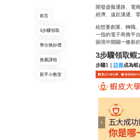
開發虛擬通路、電
經濟、遠距溝通、零
前言
給想要創業、轉職、
3步驟領取
一指的電子商務平
困境中開闢一條新
學分換好禮
3步驟領取蝦
推薦課程
步驟1｜
註冊
成為蝦
新手小教室