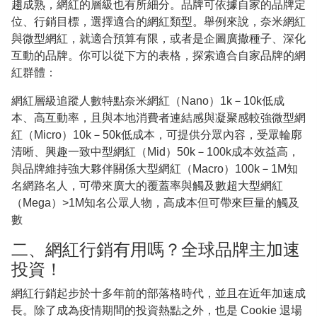
趨成熟，網紅的層級也有所細分。品牌可依據自家的品牌定
位、行銷目標，選擇適合的網紅類型。舉例來說，奈米網紅
與微型網紅，就適合預算有限，或者是企圖廣撒種子、深化
互動的品牌。你可以從下方的表格，探索適合自家品牌的網
紅群體：
網紅層級追蹤人數特點奈米網紅（Nano）1k－10k低成
本、高互動率，且與本地消費者連結感與凝聚感較強微型網
紅（Micro）10k－50k低成本，可提供分眾內容，受眾輪廓
清晰、興趣一致中型網紅（Mid）50k－100k成本效益高，
與品牌維持強大夥伴關係大型網紅（Macro）100k－1M知
名網路名人，可帶來廣大的覆蓋率與觸及數超大型網紅
（Mega）>1M知名公眾人物，高成本但可帶來巨量的觸及
數
二、網紅行銷有用嗎？全球品牌主加速
投資！
網紅行銷起步於十多年前的部落格時代，並且在近年加速成
長。除了成為疫情期間的投資熱點之外，也是 Cookie 退場