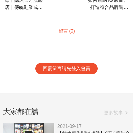
母子鱷魚官方旗艦
如何規劃 IG 版面、
企業走向數位行銷創新。
店｜傳統鞋業成功
打造符合品牌調性
轉型 MIT夾腳拖跑
的視覺？
出翻倍業績
留言 (
0
)
回覆留言請先登入會員
大家都在讀
chevron_right
更多故事
2021-09-17