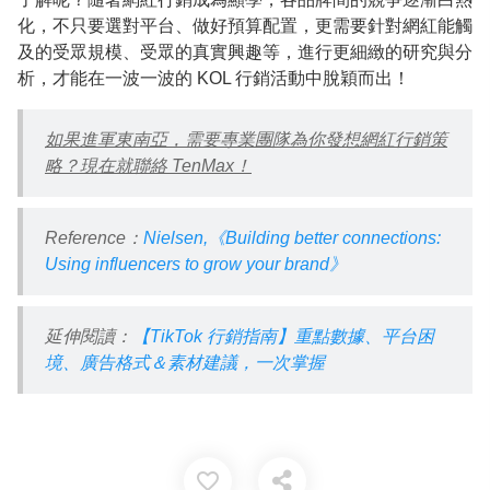
化，不只要選對平台、做好預算配置，更需要針對網紅能觸
及的受眾規模、受眾的真實興趣等，進行更細緻的研究與分
析，才能在一波一波的 KOL 行銷活動中脫穎而出！
如果進軍東南亞，需要專業團隊為你發想網紅行銷策
略？現在就聯絡 TenMax！
Reference：
Nielsen,《Building better connections:
Using influencers to grow your brand》
延伸閱讀：
【TikTok 行銷指南】重點數據、平台困
境、廣告格式＆素材建議，一次掌握
favorite_border