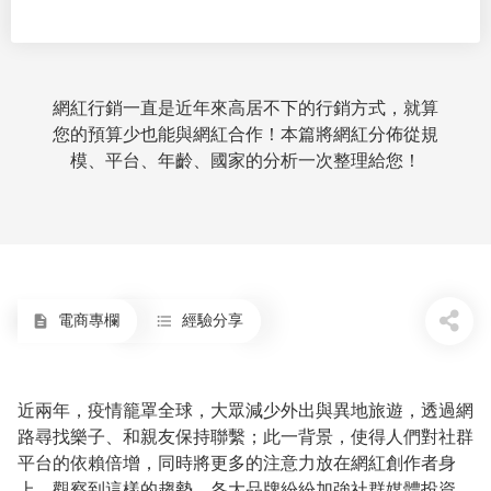
網紅行銷一直是近年來高居不下的行銷方式，就算
您的預算少也能與網紅合作！本篇將網紅分佈從規
模、平台、年齡、國家的分析一次整理給您！
電商專欄
經驗分享
description
format_list_bulleted
近兩年，疫情籠罩全球，大眾減少外出與異地旅遊，透過網
路尋找樂子、和親友保持聯繫；此一背景，使得人們對社群
平台的依賴倍增，同時將更多的注意力放在網紅創作者身
上。觀察到這樣的趨勢，各大品牌紛紛加強社群媒體投資，