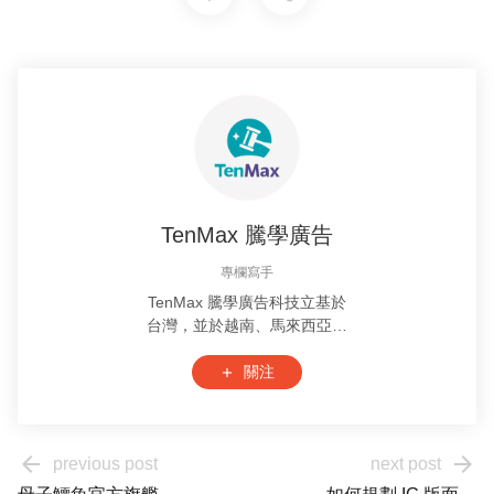
TenMax 騰學廣告
專欄寫手
TenMax 騰學廣告科技立基於
台灣，並於越南、馬來西亞設
有據點。我們專注於數位廣告
技術的自主研發與行銷應用，
關注
add
擁有豐富的數位廣告實戰經
驗，擅長洞悉當前數位行銷趨
勢，以及東南亞產業動態，期
arrow_back
arrow_forward
previous post
next post
許透過不斷厚植專業與技術
力，善用數據創造價值，幫助