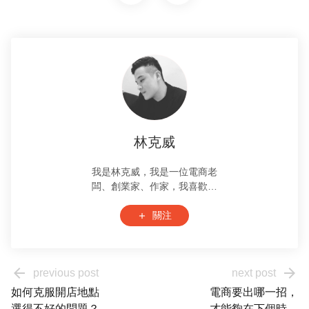
林克威
我是林克威，我是一位電商老
闆、創業家、作家，我喜歡研
究電商、數位、科技、創業的
商業模式。 目前也協助品牌電
關注
add
商代營運，擁有一家電商代營
運公司。 每週主持 Podcast 節
目，「電商原來是醬」分享操
arrow_back
arrow_forward
previous post
next post
作電商的實戰經驗與知識。 個
人專欄散佈在各大媒體，讓讀
如何克服開店地點
電商要出哪一招，
者輕易了解電商新思維。
選得不好的問題？
才能夠在下個時代