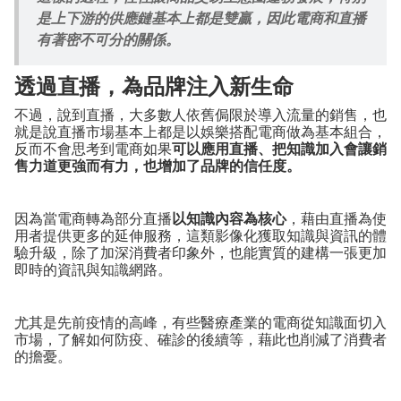
是上下游的供應鏈基本上都是雙贏，因此電商和直播
有著密不可分的關係。
透過直播，為品牌注入新生命
不過，說到直播，大多數人依舊侷限於導入流量的銷售，也
就是說直播市場基本上都是以娛樂搭配電商做為基本組合，
反而不會思考到電商如果
可以
應用直播、把知識加入會讓銷
售力道更強而有力，也增加了品牌的信任度。
因為當電商轉為部分直播
以知識內容為核心
，藉由直播為使
用者提供更多的延伸服務，這類影像化獲取知識與資訊的體
驗升級，除了加深消費者印象外，也能實質的建構一張更加
即時的資訊與知識網路。
尤其是先前疫情的高峰，有些醫療產業的電商從知識面切入
市場，了解如何防疫、確診的後續等，藉此也削減了消費者
的擔憂。