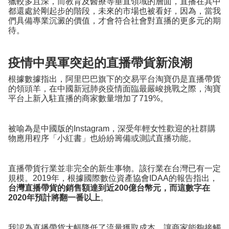
獵較多且深，而教育及醫療等垂直領域的層面，直播在其中
都還處於剛起步的階段，未來的市場也被看好，因為，當我
們具備專業沉澱的價值，才會符合社會對直播的更多元的期
待。
疫情中異軍突起的直播帶貨新浪潮
根據數據指出，阿里巴巴旗下的交易平台淘寶仍是直播帶貨
的領頭羊，在中國新冠肺炎疫情面臨最嚴峻挑戰之際，淘寶
平台上新入駐直播的商家數量增加了719%。
被喻為是中國版的Instagram，深受年輕女性歡迎的社群購
物應用程序「小紅書」也紛紛籌備或測試直播功能。
直播帶貨行業並非完全的新生事物。該行業在台灣已有一定
規模。2019年，根據國際數位資產協會IDAA的報告指出，
台灣直播帶貨的銷售額達到近200億台幣元，而這數字在
2020年預計將翻一番以上
。
我認為直播帶貨大幅降低了流量獲取成本，讓商家能夠接觸