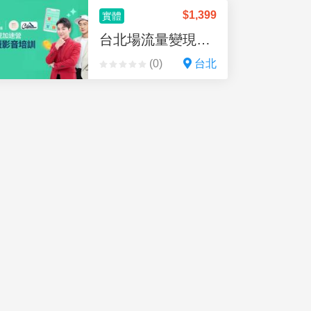
$
1,399
實體
台北場流量變現加速營_贈廣告金
(0)
台北