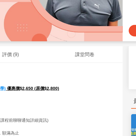
評價 (
9
)
課堂問卷
學)
 優惠價$2,650 (原價$2,800)
將於課程前聊聊通知詳細資訊)
，額滿為止