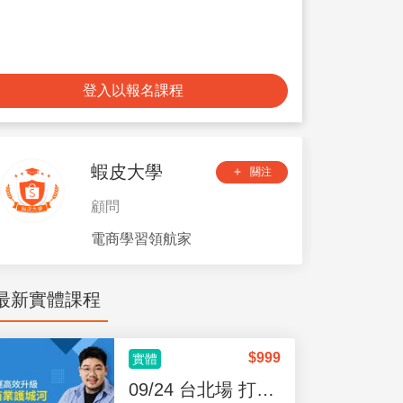
登入以報名課程
蝦皮大學
關注
add
顧問
電商學習領航家
最新實體課程
$
999
實體
09/24 台北場 打造商業護城河