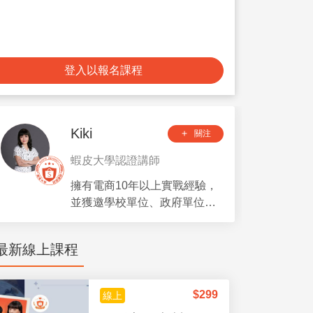
登入以報名課程
Kiki
關注
add
蝦皮大學認證講師
擁有電商10年以上實戰經驗，
並獲邀學校單位、政府單位、
商業會等等…開班授課。 擅長
選品策略、產品線佈局、市
最新線上課程
場、受眾、廣告數據分析等
等。 目前專注於AI SEO行銷規
劃應用，期許為電商帶來更多
$
299
線上
成長。