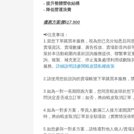
- 提升整體營收結構
- 降低營運浪費
優惠方案價$17,900
📢注意事項：
1.當您下單購買本服務，視為您已充分知悉且同
賣場資訊、賣場數據、廣告投放、賣場影音內容
策於本活動範圍內基於諮詢服務提供、聯繫事宜
詢、複製、補充更正、停止蒐集處理利用或刪除
服務。
詳細說明請參閱蝦皮隱私權政策
2.請使用您欲諮詢的賣場帳號下單購買本服務，
3.如為一對一長期陪跑方案，您同意蝦皮得於您下
問決定是否成立訂單；如否，將由蝦皮取消訂單
4.如為一對多方案，學員人數滿三人後方達開課
時，將由蝦皮取消訂單並全額退款（實際情況依
5.如您參與一對多方案，請恪遵對他人個人/賣