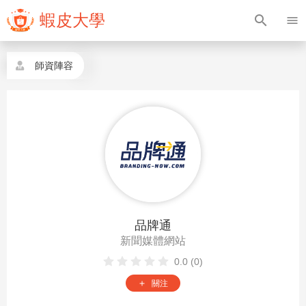
蝦皮大學
search
menu
師資陣容
品牌通
新聞媒體網站
0.0 (0)
關注
add