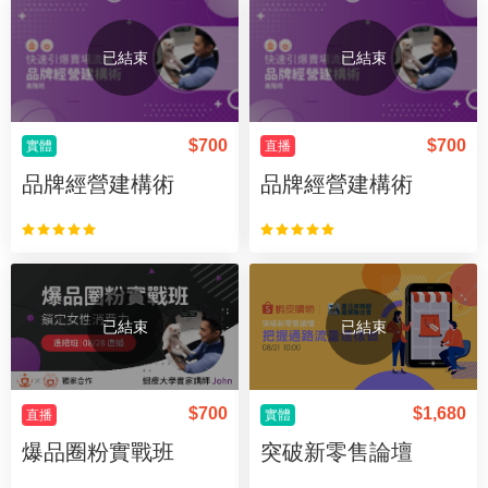
已結束
已結束
$
700
$
700
實體
直播
品牌經營建構術
品牌經營建構術
已結束
已結束
$
700
$
1,680
直播
實體
爆品圈粉實戰班
突破新零售論壇