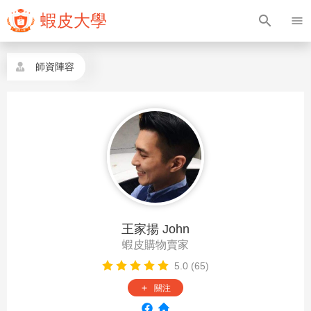
蝦皮大學
search
menu
師資陣容
王家揚 John
蝦皮購物賣家
5.0 (65)
關注
add