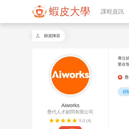
蝦皮大學
課程資訊
師資陣容
專注
業在
疊
經
Aiworks
疊代人才顧問有限公司
5.0 (4)