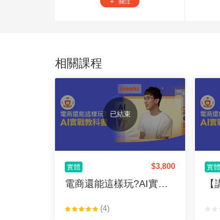
關注
add
相關課程
已結束
$
3,800
實體
實
電商還能這樣玩?AI實戰教科書
(4)