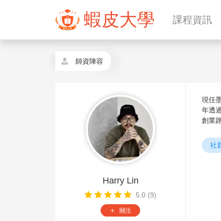
蝦皮大學
課程資訊
師資陣容
現任
年透
創業
社
Harry Lin
5.0 (9)
關注
add