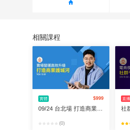
相關課程
$
999
實體
直
09/24 台北場 打造商業護城河
社
(0)