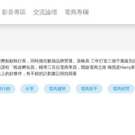
影音專區
交流論壇
電商專欄
墨樊創顧執行長，同時擔任數個品牌營運、策略長 三年打造三個千萬級別品
過課程「蝦皮孵化器」輔導三百位電商學員，開啟電商之路 嗨我是Harry
路上的好夥伴，有不錯的計劃書記得找我看
群行銷
分享
電商趨勢
電商新手
電商經營