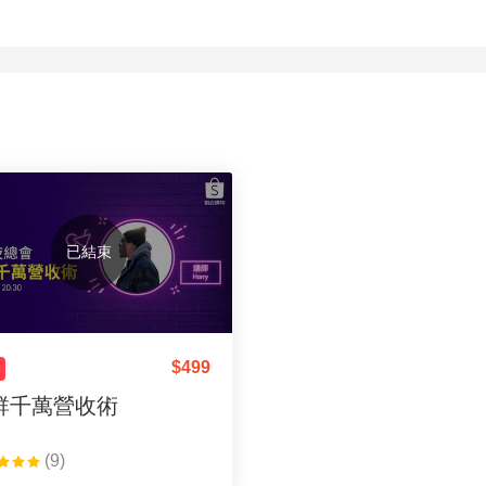
已結束
$
499
播
群千萬營收術
(9)