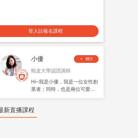
登入以報名課程
小優
關注
add
蝦皮大學認證講師
Hi~我是小優，我是一位女性創
業者；同時，也是兩位可愛小
朋友的母親，因此我特別能夠
理解當女性在角色切換時會遇
最新直播課程
到的各種難題。我們不僅是公
司的老闆，同時也是媽媽、媳
婦、太太，總是要做不同的心
境調整，希望我可以跟妳分享