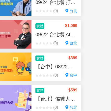
09/24 台北場 打造商業護城河
我的故事經驗，真實的人生，
從來無法取得平衡，唯有取
(0)
台北
捨；此外，十幾年的海外工作
經驗積累與創業經歷，讓我遭
$
1,099
實體
遇各式各樣的失敗經驗，希望
透過我的閱歷，陪你闖過創業
09/22 台北場 AI實戰工作坊
路上會遭遇的關卡。
(0)
台北
$
399
實體
【台中】08/22賣家說交流會
(0)
台中
$
599
實體
【台北】備戰大促全攻略
(0)
台北