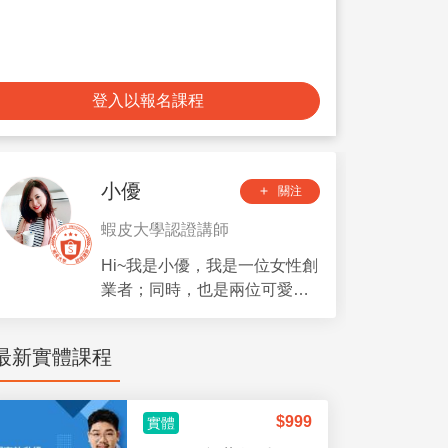
登入以報名課程
小優
關注
add
蝦皮大學認證講師
Hi~我是小優，我是一位女性創
業者；同時，也是兩位可愛小
朋友的母親，因此我特別能夠
理解當女性在角色切換時會遇
最新實體課程
到的各種難題。我們不僅是公
司的老闆，同時也是媽媽、媳
婦、太太，總是要做不同的心
$
999
實體
境調整，希望我可以跟妳分享