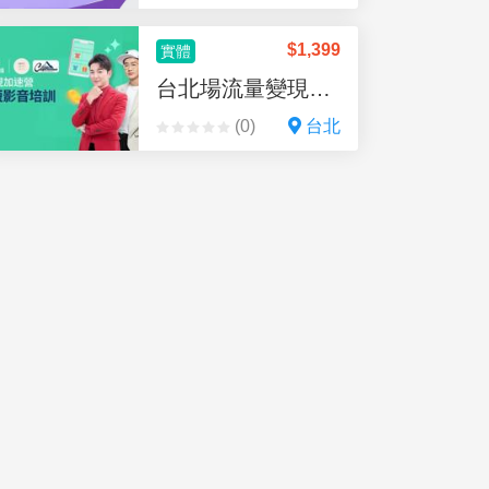
$
1,399
實體
台北場流量變現加速營_贈廣告金
(0)
台北