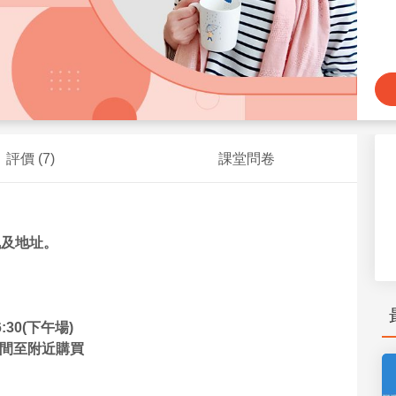
評價 (
7
)
課堂問卷
訊及地址。
6:30(下午場)
備或於午休時間至附近購買