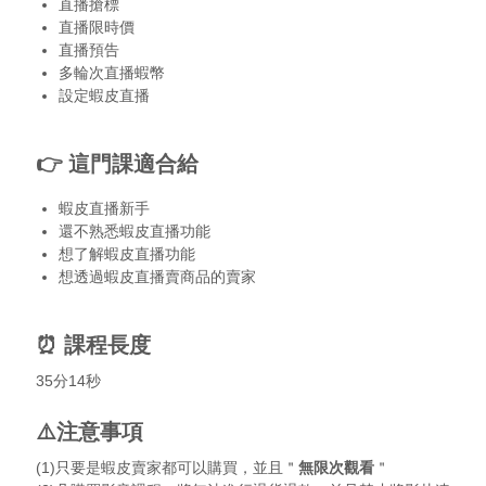
直播搶標
直播限時價
直播預告
多輪次直播蝦幣
設定蝦皮直播
👉 這門課適合給
蝦皮直播新手
還不熟悉蝦皮直播功能
想了解蝦皮直播功能
想透過蝦皮直播賣商品的賣家
⏰ 課程長度
35分14秒
⚠️注意事項
(1)只要是蝦皮賣家都可以購買，並且＂
無限次觀看
＂